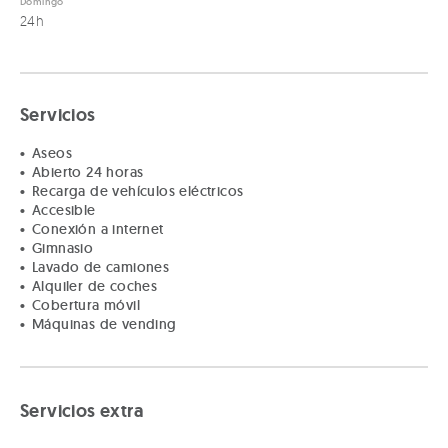
Domingo
• Servicios para el camionero: Restauración, área comercial y
24h
vending.
• Servicios para el camión: Lavadero de camiones, servicio
de pesaje, espacios reservados para mercancías peligrosas y
conexión para camiones frigoríficos.
Servicios
• Ubicación estratégica: Fácil acceso desde la autopista y
Aseos
zona de repostaje en la entrada del desvío.
Abierto 24 horas
Recarga de vehículos eléctricos
¡Reserva YA en nuestro parking protegido para camiones
Accesible
mowiz TRUCK Astigarraga!
Conexión a internet
Ver menos
Gimnasio
Lavado de camiones
Alquiler de coches
Cobertura móvil
Máquinas de vending
Servicios extra